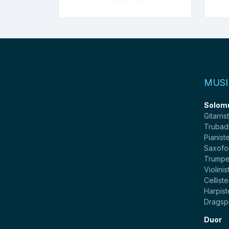
MUSI
Solom
Gitarris
Trubad
Pianist
Saxofo
Trumpe
Violinis
Celliste
Harpist
Dragsp
Duor