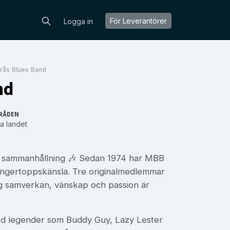
För Leverantörer
Logga in
rås Blues Band
nd
RÅDEN
a landet
ch sammanhållning 🎶 Sedan 1974 har MBB
fingertoppskänsla. Tre originalmedlemmar
tig samverkan, vänskap och passion är
ed legender som Buddy Guy, Lazy Lester