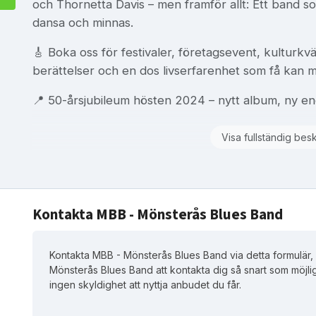
och Thornetta Davis – men framför allt: Ett band s
dansa och minnas.
🎸 Boka oss för festivaler, företagsevent, kulturkväl
berättelser och en dos livserfarenhet som få kan 
📍 50-årsjubileum hösten 2024 – nytt album, ny ene
Visa fullständig bes
Kontakta MBB - Mönsterås Blues Band
Kontakta MBB - Mönsterås Blues Band via detta formulär
Mönsterås Blues Band att kontakta dig så snart som möjlig
ingen skyldighet att nyttja anbudet du får.