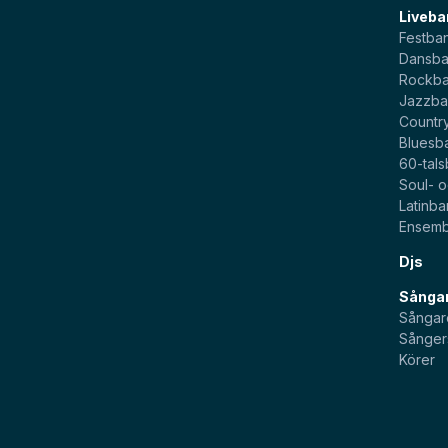
Liveba
Festba
Dansb
Rockb
Jazzb
Countr
Bluesb
60-tal
Soul- 
Latinb
Ensemb
Djs
Sångar
Sångar
Sånger
Körer