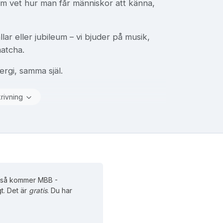
om vet hur man får människor att känna,
lar eller jubileum – vi bjuder på musik,
matcha.
rgi, samma själ.
krivning
, så kommer MBB -
t. Det är
gratis
. Du har