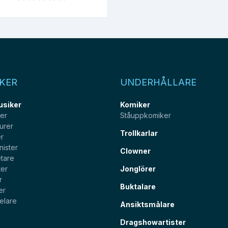
KER
UNDERHÅLLARE
usiker
Komiker
ter
Ståuppkomiker
urer
Trollkarlar
er
nister
Clowner
tare
ter
Jonglörer
r
Buktalare
er
elare
Ansiktsmålare
Dragshowartister