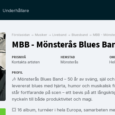
Underhållare
Förstasidan
Musiker
Liveband
Bluesband
MBB - Mönste
MBB - Mönsterås Blues Ba
PRISNIVÅ
HEMSTAD
OM
Kontakta artisten
Mönsterås
Hel
PROFIL
🎶 Mönsterås Blues Band – 50 år av sväng, själ o
levererat blues med hjärta, humor och musikalisk 
står fortfarande på scen – ett bevis på att långsik
nyckeln till både produktivitet och magi.
💥 16 album, turnéer i hela Europa, samarbeten m