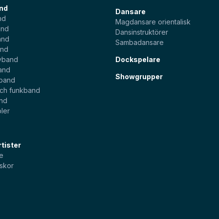
nd
Dansare
nd
Magdansare orientalisk
and
Dansinstruktörer
and
Sambadansare
and
yband
Dockspelare
and
Showgrupper
sband
och funkband
and
ler
tister
e
skor