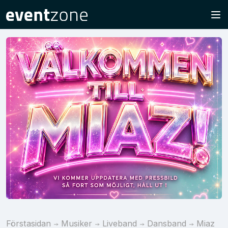
Förstasidan
Musiker
Liveband
Dansband
Miaz