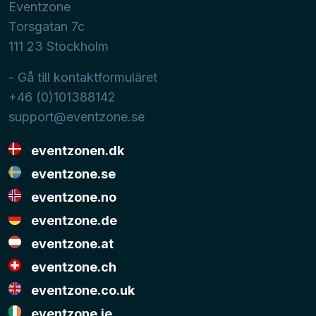
Eventzone
Torsgatan 7c
111 23
Stockholm
- Gå till kontaktformuläret
+46 (0)101388142
support@eventzone.se
eventzonen.dk
eventzone.se
eventzone.no
eventzone.de
eventzone.at
eventzone.ch
eventzone.co.uk
eventzone.ie