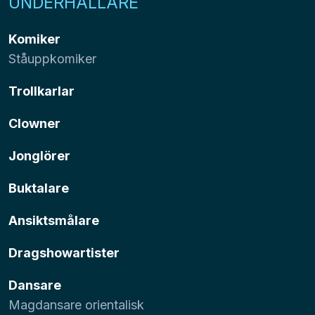
UNDERHÅLLARE
Komiker
Ståuppkomiker
Trollkarlar
Clowner
Jonglörer
Buktalare
Ansiktsmålare
Dragshowartister
Dansare
Magdansare orientalisk