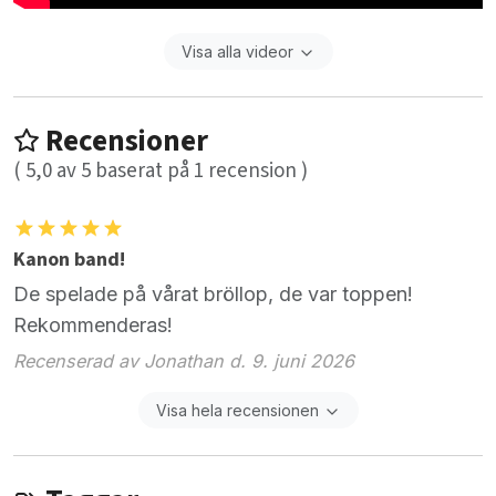
Visa alla videor
Recensioner
(
5,0
av
5
baserat på
1
recension )
Kanon band!
De spelade på vårat bröllop, de var toppen!
Rekommenderas!
Recenserad av Jonathan d. 9. juni 2026
Visa hela recensionen