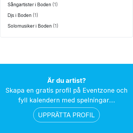
Sångartister i Boden
(1)
Djs i Boden
(1)
Solomusiker i Boden
(1)
Är du artist?
Skapa en gratis profil på Eventzone och
fyll kalendern med spelningar...
UPPRÄTTA PROFIL