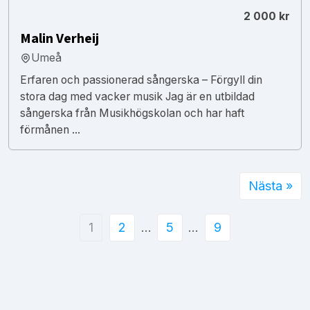
2 000 kr
Malin Verheij
Umeå
Erfaren och passionerad sångerska – Förgyll din
stora dag med vacker musik Jag är en utbildad
sångerska från Musikhögskolan och har haft
förmånen ...
Nästa »
1
2
…
5
…
9