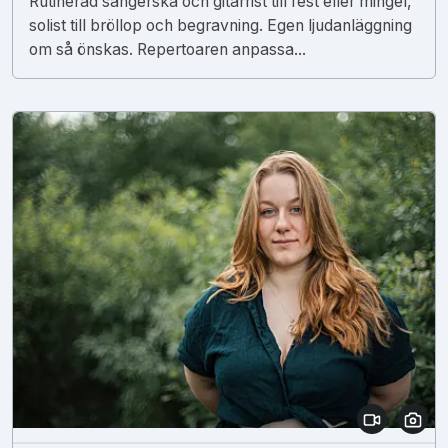
Rutinerad sångerska och gitarrist till fest eller mingel,
solist till bröllop och begravning. Egen ljudanläggning
om så önskas. Repertoaren anpassa...