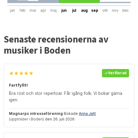
jan
feb
mar
apr
maj
jun
jul
aug
sep
okt
nov
dec
Senaste recensionerna av
musiker i Boden
★★★★★
Verifierad
Fartfyllt!
Bra röst och stor repertoar. Får igång folk. Vi bokar gärna
igen.
Magnarps intresseförening
Bokade
Anna Jett
(uppträder i Boden)
den 26. juli 2026