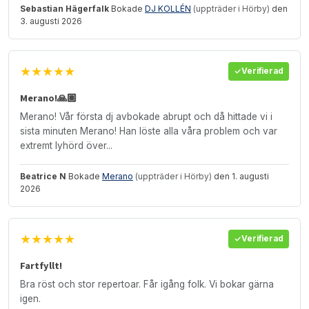
Sebastian Hägerfalk
Bokade
DJ KOLLÉN
(uppträder i Hörby)
den
3. augusti 2026
★★★★★
Verifierad
Merano!🙏🏽
Merano! Vår första dj avbokade abrupt och då hittade vi i
sista minuten Merano! Han löste alla våra problem och var
extremt lyhörd över...
Beatrice N
Bokade
Merano
(uppträder i Hörby)
den 1. augusti
2026
★★★★★
Verifierad
Fartfyllt!
Bra röst och stor repertoar. Får igång folk. Vi bokar gärna
igen.