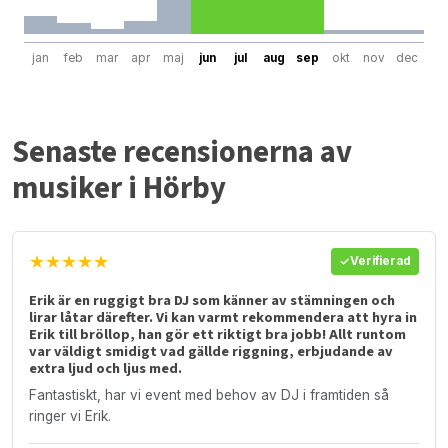
jan
feb
mar
apr
maj
jun
jul
aug
sep
okt
nov
dec
Senaste recensionerna av
musiker i Hörby
★★★★★
Verifierad
Erik är en ruggigt bra DJ som känner av stämningen och
lirar låtar därefter. Vi kan varmt rekommendera att hyra in
Erik till bröllop, han gör ett riktigt bra jobb! Allt runtom
var väldigt smidigt vad gällde riggning, erbjudande av
extra ljud och ljus med.
Fantastiskt, har vi event med behov av DJ i framtiden så
ringer vi Erik.