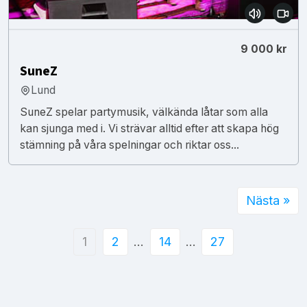
9 000 kr
SuneZ
Lund
SuneZ spelar partymusik, välkända låtar som alla
kan sjunga med i. Vi strävar alltid efter att skapa hög
stämning på våra spelningar och riktar oss...
Nästa »
1
2
…
14
…
27