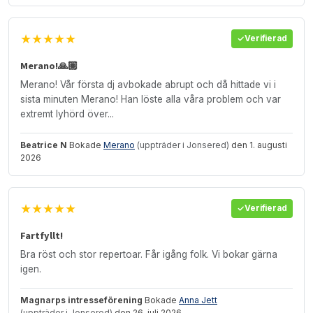
★★★★★
Verifierad
Merano!🙏🏽
Merano! Vår första dj avbokade abrupt och då hittade vi i
sista minuten Merano! Han löste alla våra problem och var
extremt lyhörd över...
Beatrice N
Bokade
Merano
(uppträder i Jonsered)
den 1. augusti
2026
★★★★★
Verifierad
Fartfyllt!
Bra röst och stor repertoar. Får igång folk. Vi bokar gärna
igen.
Magnarps intresseförening
Bokade
Anna Jett
(uppträder i Jonsered)
den 26. juli 2026