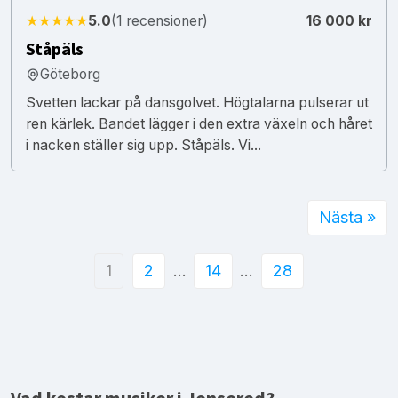
★★★★★
5.0
(1 recensioner)
16 000 kr
Ståpäls
Göteborg
Svetten lackar på dansgolvet. Högtalarna pulserar ut
ren kärlek. Bandet lägger i den extra växeln och håret
i nacken ställer sig upp. Ståpäls. Vi...
Nästa »
1
2
…
14
…
28