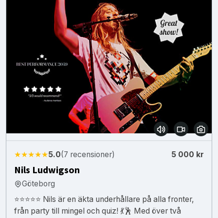
★★★★★
5.0
(7 recensioner)
5 000 kr
Nils Ludwigson
Göteborg
⭐⭐⭐⭐⭐ Nils är en äkta underhållare på alla fronter,
från party till mingel och quiz! 💃🕺 Med över två