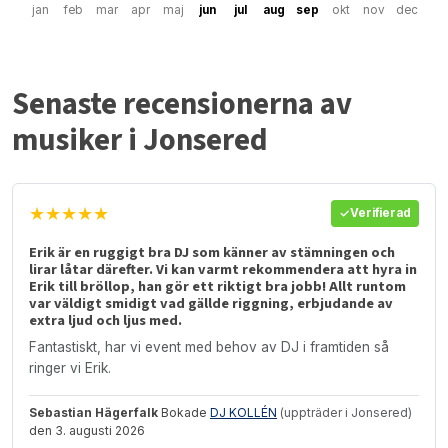
jan
feb
mar
apr
maj
jun
jul
aug
sep
okt
nov
dec
Senaste recensionerna av
musiker i Jonsered
★★★★★
Verifierad
Erik är en ruggigt bra DJ som känner av stämningen och
lirar låtar därefter. Vi kan varmt rekommendera att hyra in
Erik till bröllop, han gör ett riktigt bra jobb! Allt runtom
var väldigt smidigt vad gällde riggning, erbjudande av
extra ljud och ljus med.
Fantastiskt, har vi event med behov av DJ i framtiden så
ringer vi Erik.
Sebastian Hägerfalk
Bokade
DJ KOLLÉN
(uppträder i Jonsered)
den 3. augusti 2026