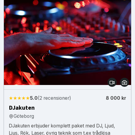
★★★★★
5.0
(2 recensioner)
8 000 kr
DJakuten
Göteborg
DJakuten erbjuder komplett paket med DJ, Ljud,
Ljus, Rök, Laser, övrig teknik som t.ex trådlösa