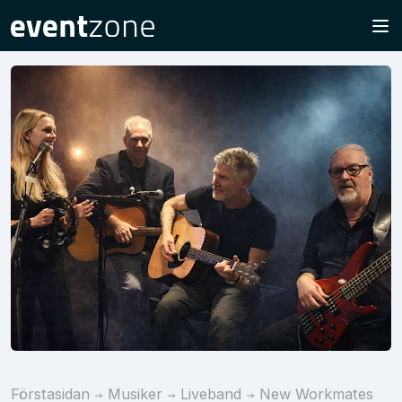
Förstasidan
Musiker
Liveband
New Workmates