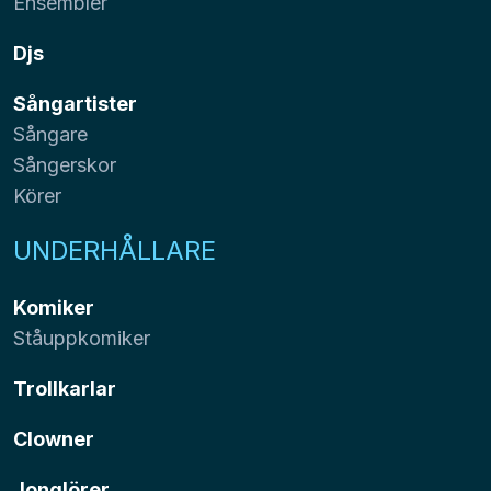
Ensembler
Djs
Sångartister
Sångare
Sångerskor
Körer
UNDERHÅLLARE
Komiker
Ståuppkomiker
Trollkarlar
Clowner
Jonglörer