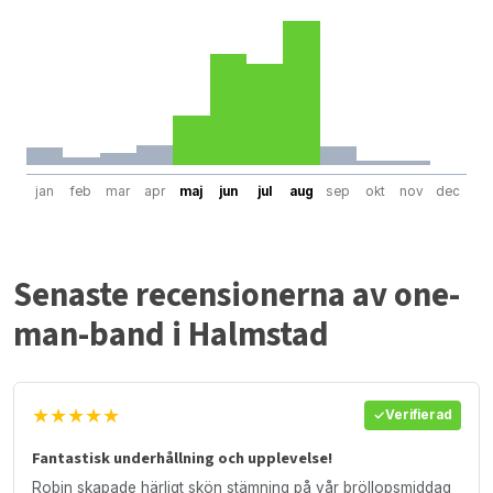
jan
feb
mar
apr
maj
jun
jul
aug
sep
okt
nov
dec
Senaste recensionerna av one-
man-band i Halmstad
★★★★★
Verifierad
Fantastisk underhållning och upplevelse!
Robin skapade härligt skön stämning på vår bröllopsmiddag