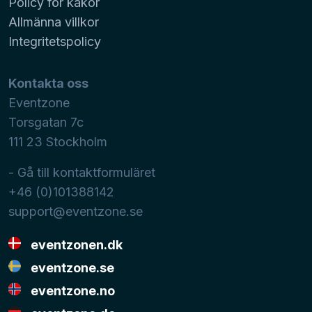
Policy för kakor
Allmänna villkor
Integritetspolicy
Kontakta oss
Eventzone
Torsgatan 7c
111 23
Stockholm
- Gå till kontaktformuläret
+46 (0)101388142
support@eventzone.se
eventzonen.dk
eventzone.se
eventzone.no