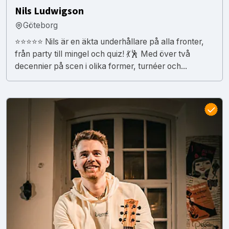
Nils Ludwigson
Göteborg
⭐⭐⭐⭐⭐ Nils är en äkta underhållare på alla fronter,
från party till mingel och quiz! 💃🕺 Med över två
decennier på scen i olika former, turnéer och...