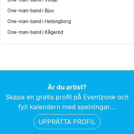
One-man-band i Bjuv
One-man-band i Helsingborg
One-man-band i Kågeröd
Är du artist?
Skapa en gratis profil på Eventzone och
fyll kalendern med spelningar...
UPPRÄTTA PROFIL