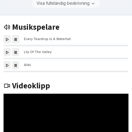
Visa fullständig beskrivning
Musikspelare
Every Teardrop Is A Waterfall
Lily Of The Valley
Alibi
Videoklipp