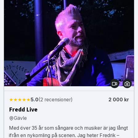
★★★★★
5.0
(2 recensioner)
2 000 kr
Fredd Live
Gävle
Med över 35 år som sångare och musiker är jag långt
ifrån en nykomling på scenen. Jag heter Fredrik –