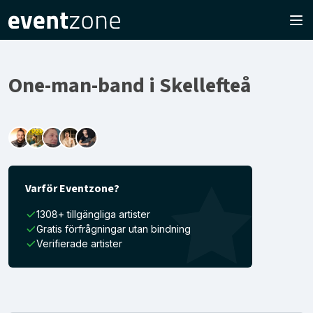
One-man-band i Skellefteå
Varför Eventzone?
1308+ tillgängliga artister
Gratis förfrågningar utan bindning
Verifierade artister