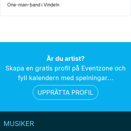
One-man-band i Vindeln
Är du artist?
Skapa en gratis profil på Eventzone och
fyll kalendern med spelningar...
UPPRÄTTA PROFIL
MUSIKER