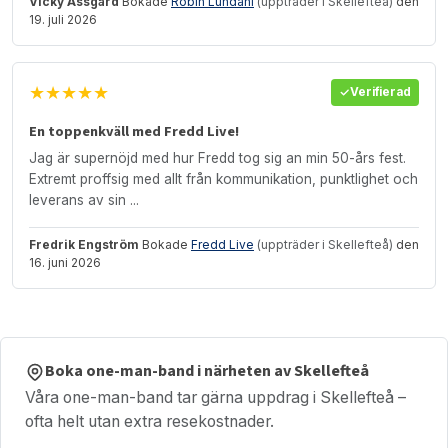
Vicky Assgård
Bokade
Robin Lundahl
(uppträder i Skellefteå)
den
19. juli 2026
★★★★★
Verifierad
En toppenkväll med Fredd Live!
Jag är supernöjd med hur Fredd tog sig an min 50-års fest.
Extremt proffsig med allt från kommunikation, punktlighet och
leverans av sin ...
Fredrik Engström
Bokade
Fredd Live
(uppträder i Skellefteå)
den
16. juni 2026
Boka one-man-band i närheten av Skellefteå
Våra one-man-band tar gärna uppdrag i Skellefteå –
ofta helt utan extra resekostnader.