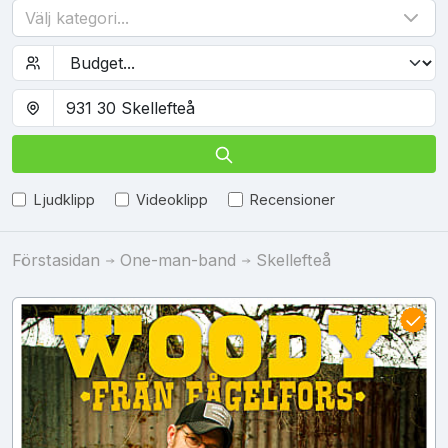
Välj kategori...
Ljudklipp
Videoklipp
Recensioner
Förstasidan
One-man-band
Skellefteå