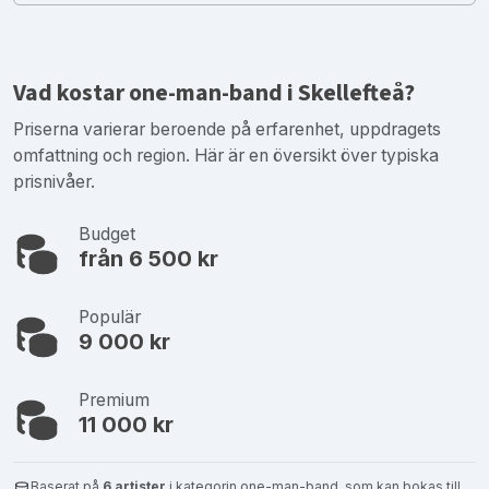
Vad kostar one-man-band i Skellefteå?
Priserna varierar beroende på erfarenhet, uppdragets
omfattning och region. Här är en översikt över typiska
prisnivåer.
Budget
från 6 500 kr
Populär
9 000 kr
Premium
11 000 kr
Baserat på
6 artister
i kategorin one-man-band, som kan bokas till