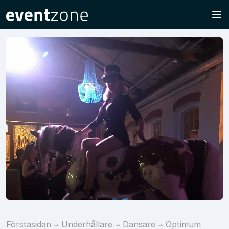
Förstasidan
Underhållare
Dansare
Optimum