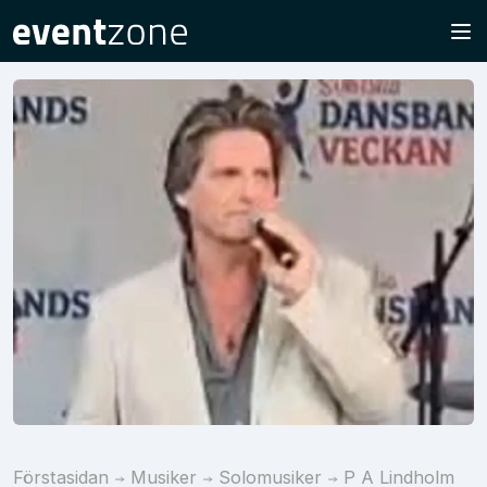
Förstasidan
Musiker
Solomusiker
P A Lindholm