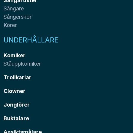
Sångartister
Sångare
Sångerskor
Körer
UNDERHÅLLARE
Komiker
Ståuppkomiker
Trollkarlar
Clowner
Jonglörer
Buktalare
Ansiktsmålare