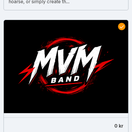
hoarse, or simply create th...
0 kr