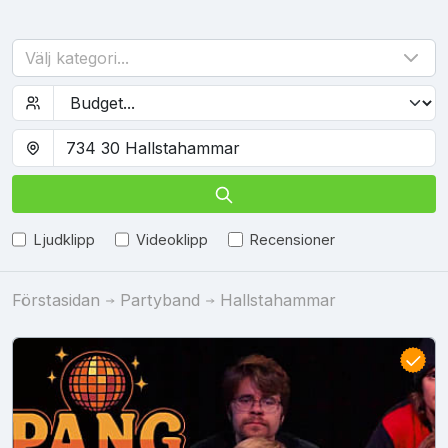
Välj kategori...
Ljudklipp
Videoklipp
Recensioner
Förstasidan
Partyband
Hallstahammar