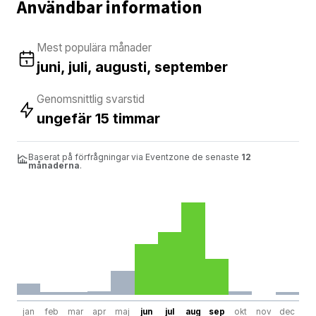
Användbar information
Mest populära månader
juni, juli, augusti, september
Genomsnittlig svarstid
ungefär 15 timmar
Baserat på förfrågningar via Eventzone de senaste
12
månaderna
.
jan
feb
mar
apr
maj
jun
jul
aug
sep
okt
nov
dec