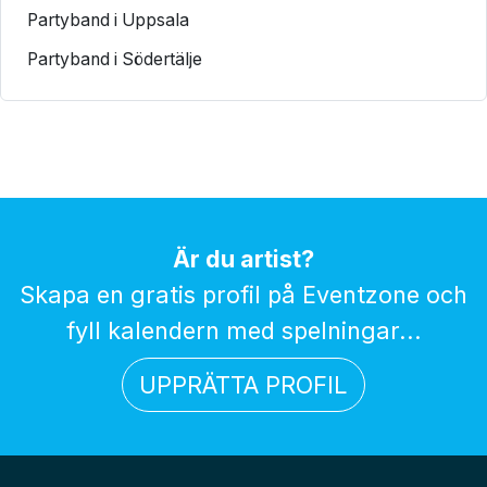
Partyband i Uppsala
Partyband i Södertälje
Är du artist?
Skapa en gratis profil på Eventzone och
fyll kalendern med spelningar...
UPPRÄTTA PROFIL