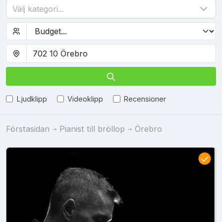
Välj kategori...
Ljudklipp
Videoklipp
Recensioner
Förstasidan
Pianist till bröllop
Örebro