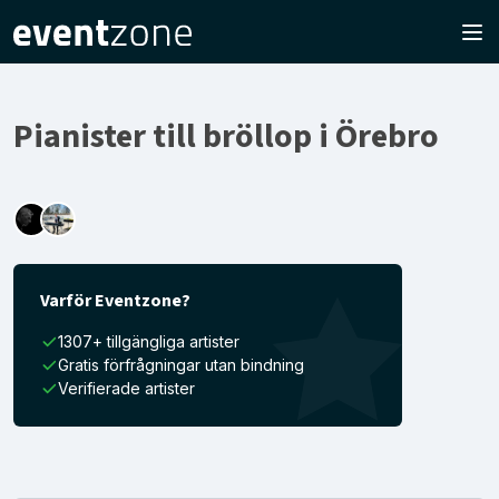
Pianister till bröllop i Örebro
Varför Eventzone?
1307+ tillgängliga artister
Gratis förfrågningar utan bindning
Verifierade artister