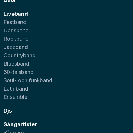
Duor
Liveband
Festband
Dansband
Rockband
Jazzband
Countryband
Bluesband
60-talsband
Soul- och funkband
Latinband
Ensembler
Djs
Sångartister
Sångare