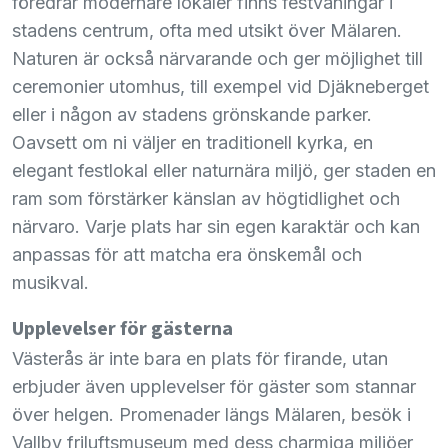
föredrar modernare lokaler finns festvåningar i
stadens centrum, ofta med utsikt över Mälaren.
Naturen är också närvarande och ger möjlighet till
ceremonier utomhus, till exempel vid Djäkneberget
eller i någon av stadens grönskande parker.
Oavsett om ni väljer en traditionell kyrka, en
elegant festlokal eller naturnära miljö, ger staden en
ram som förstärker känslan av högtidlighet och
närvaro. Varje plats har sin egen karaktär och kan
anpassas för att matcha era önskemål och
musikval.
Upplevelser för gästerna
Västerås är inte bara en plats för firande, utan
erbjuder även upplevelser för gäster som stannar
över helgen. Promenader längs Mälaren, besök i
Vallby friluftsmuseum med dess charmiga miljöer