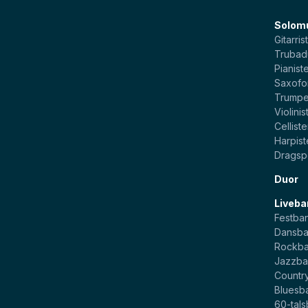
Solom
Gitarris
Trubad
Pianist
Saxofo
Trumpe
Violinis
Celliste
Harpist
Dragsp
Duor
Liveba
Festba
Dansb
Rockb
Jazzb
Countr
Bluesb
60-tal