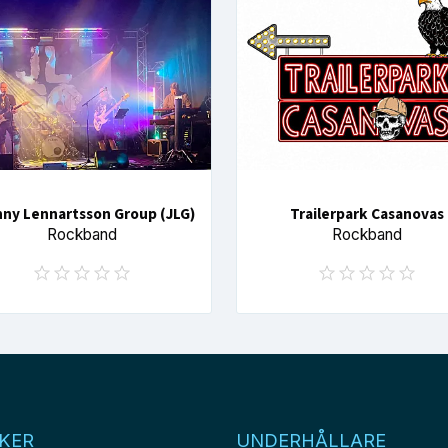
ny Lennartsson Group (JLG)
Trailerpark Casanovas
Rockband
Rockband
KER
UNDERHÅLLARE