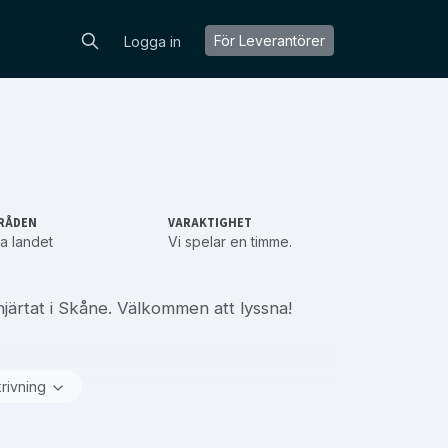
För Leverantörer
Logga in
s
RÅDEN
VARAKTIGHET
a landet
Vi spelar en timme.
 hjärtat i Skåne. Välkommen att lyssna!
krivning