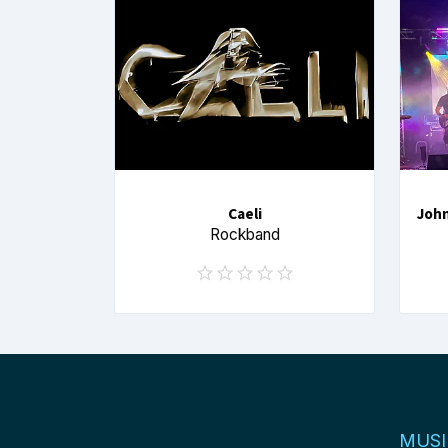
Caeli
John
Rockband
MUSI