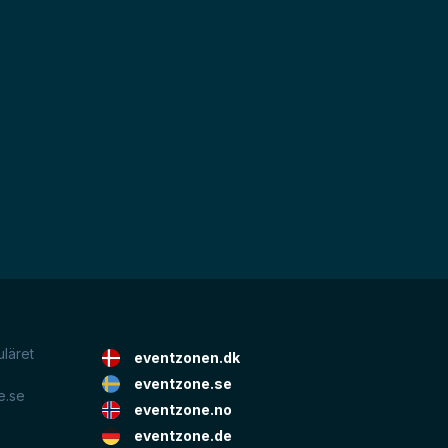
uläret
eventzonen.dk
eventzone.se
e.se
eventzone.no
eventzone.de