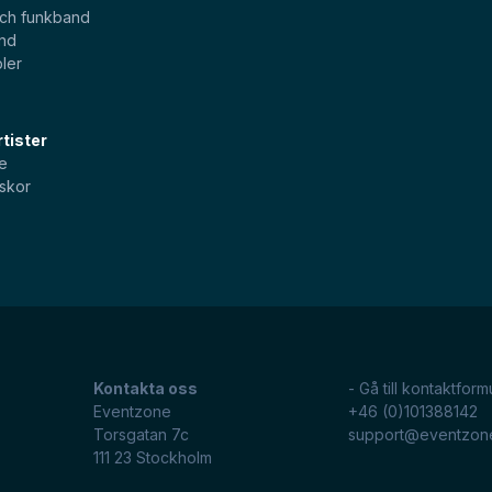
och funkband
and
ler
tister
e
skor
Kontakta oss
- Gå till kontaktform
Eventzone
+46 (0)101388142
Torsgatan 7c
support@eventzon
111 23
Stockholm