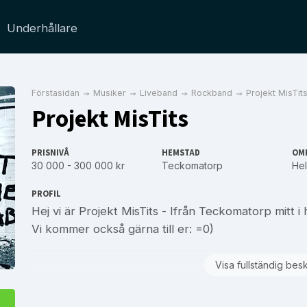
Underhållare
Förstasidan
Musiker
Liveband
Rockband
Projekt MisTit
Projekt MisTits
PRISNIVÅ
HEMSTAD
OM
30 000 - 300 000 kr
Teckomatorp
Hel
PROFIL
Hej vi är Projekt MisTits - Ifrån Teckomatorp mitt i
Vi kommer också gärna till er: =0)
Visa fullständig bes