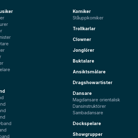
usiker
Komiker
ter
Ståuppkomiker
urer
Trollkarlar
er
nister
Clowner
tare
ter
Jonglörer
r
Buktalare
er
elare
Ansiktsmålare
Dragshowartister
nd
Dansare
nd
Magdansare orientalisk
and
Dansinstruktörer
and
Sambadansare
and
yband
Dockspelare
and
Showgrupper
sband