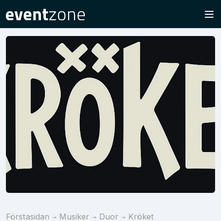
Förstasidan
Musiker
Duor
Kröket