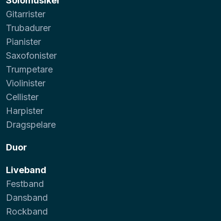
Solomusiker
Gitarrister
Trubadurer
Pianister
Saxofonister
Trumpetare
Violinister
Cellister
Harpister
Dragspelare
Duor
Liveband
Festband
Dansband
Rockband