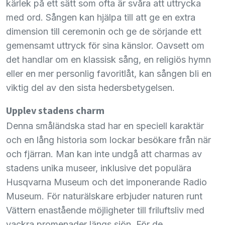
kärlek på ett sätt som ofta är svåra att uttrycka
med ord. Sången kan hjälpa till att ge en extra
dimension till ceremonin och ge de sörjande ett
gemensamt uttryck för sina känslor. Oavsett om
det handlar om en klassisk sång, en religiös hymn
eller en mer personlig favoritlåt, kan sången bli en
viktig del av den sista hedersbetygelsen.
Upplev stadens charm
Denna småländska stad har en speciell karaktär
och en lång historia som lockar besökare från när
och fjärran. Man kan inte undgå att charmas av
stadens unika museer, inklusive det populära
Husqvarna Museum och det imponerande Radio
Museum. För naturälskare erbjuder naturen runt
Vättern enastående möjligheter till friluftsliv med
vackra promenader längs sjön. För de