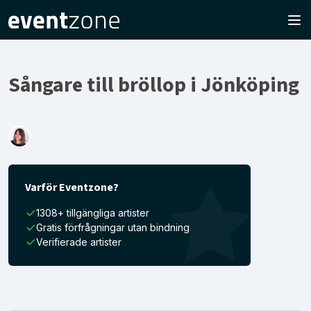
Sångare till bröllop i Jönköping
Varför Eventzone?
1308+ tillgängliga artister
Gratis förfrågningar utan bindning
Verifierade artister