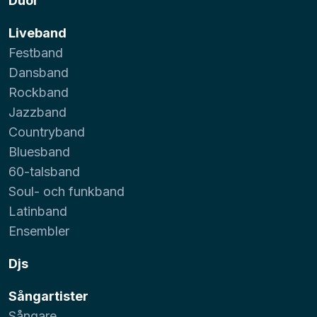
Duor
Liveband
Festband
Dansband
Rockband
Jazzband
Countryband
Bluesband
60-talsband
Soul- och funkband
Latinband
Ensembler
Djs
Sångartister
Sångare