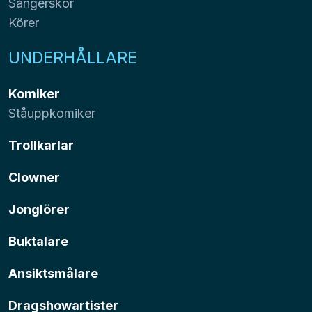
Sångerskor
Körer
UNDERHÅLLARE
Komiker
Ståuppkomiker
Trollkarlar
Clowner
Jonglörer
Buktalare
Ansiktsmålare
Dragshowartister