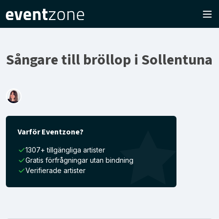
Sångare till bröllop i Sollentuna
Varför Eventzone?
1307+ tillgängliga artister
Gratis förfrågningar utan bindning
Verifierade artister