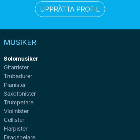
UPPRÄTTA PROFIL
MUSIKER
Solomusiker
Gitarrister
Trubadurer
Pianister
Saxofonister
Trumpetare
Violinister
Cellister
Harpister
Dragspelare