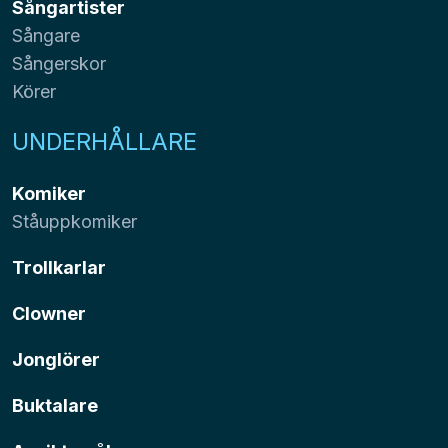
Sångartister
Sångare
Sångerskor
Körer
UNDERHÅLLARE
Komiker
Ståuppkomiker
Trollkarlar
Clowner
Jonglörer
Buktalare