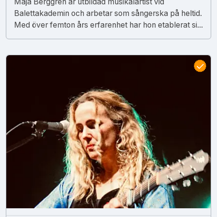
Maja Berggren är utbildad musikalartist vid
Balettakademin och arbetar som sångerska på heltid.
Med över femton års erfarenhet har hon etablerat si...