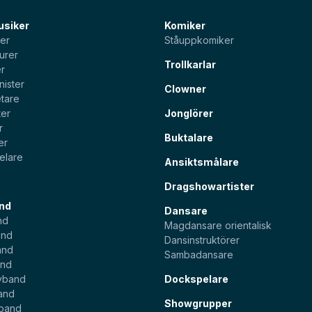
usiker
Komiker
ter
Ståuppkomiker
urer
Trollkarlar
er
nister
Clowner
tare
ter
Jonglörer
r
Buktalare
er
elare
Ansiktsmålare
Dragshowartister
nd
Dansare
nd
Magdansare orientalisk
and
Dansinstruktörer
and
Sambadansare
and
yband
Dockspelare
and
Showgrupper
sband