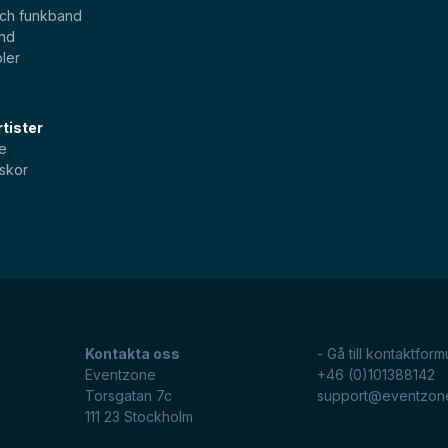
och funkband
and
ler
tister
e
skor
Kontakta oss
- Gå till kontaktform
Eventzone
+46 (0)101388142
Torsgatan 7c
support@eventzon
111 23
Stockholm