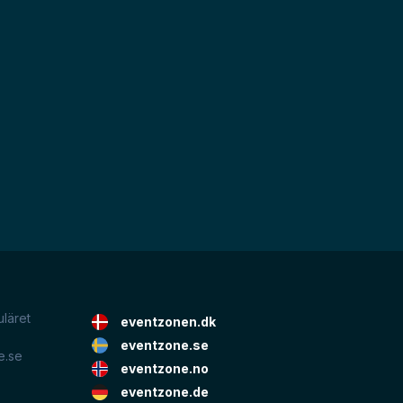
uläret
eventzonen.dk
eventzone.se
e.se
eventzone.no
eventzone.de