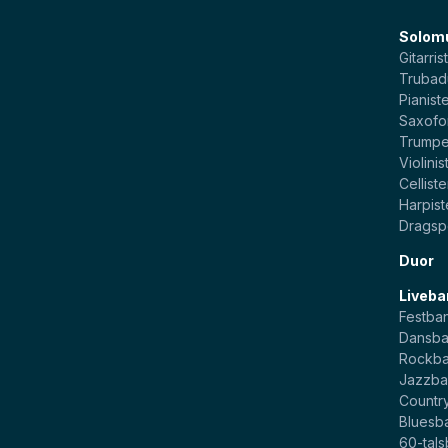
Solom
Gitarris
Trubad
Pianist
Saxofo
Trumpe
Violinis
Celliste
Harpist
Dragsp
Duor
Liveba
Festba
Dansb
Rockb
Jazzb
Countr
Bluesb
60-tal