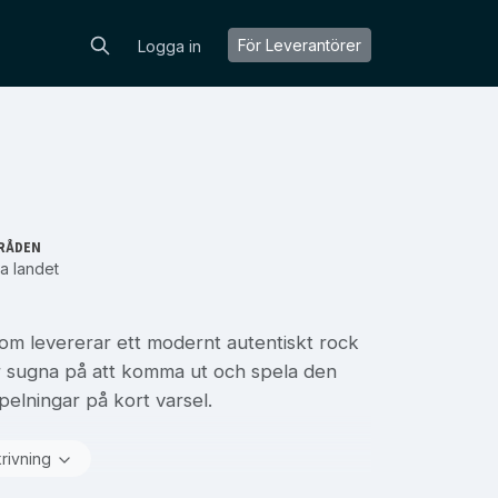
För Leverantörer
Logga in
RÅDEN
a landet
som levererar ett modernt autentiskt rock
 är sugna på att komma ut och spela den
pelningar på kort varsel.
krivning