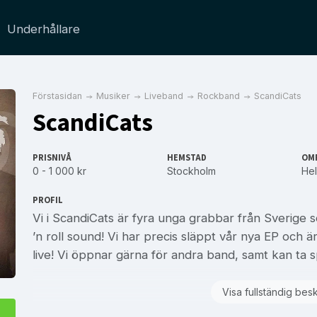
Underhållare
Förstasidan
Musiker
Liveband
Rockband
ScandiCats
ScandiCats
PRISNIVÅ
HEMSTAD
OM
0 - 1 000 kr
Stockholm
Hel
PROFIL
Vi i ScandiCats är fyra unga grabbar från Sverige 
’n roll sound! Vi har precis släppt vår nya EP och
live! Vi öppnar gärna för andra band, samt kan ta s
Visa fullständig bes