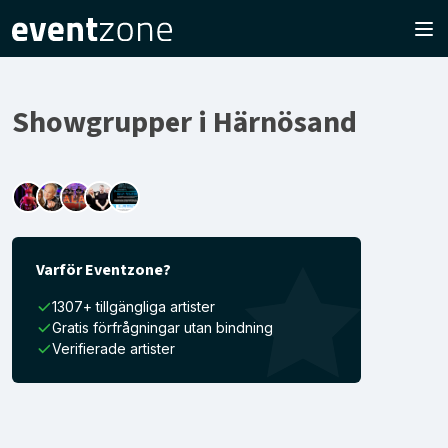
Showgrupper i Härnösand
Varför Eventzone?
1307+ tillgängliga artister
Gratis förfrågningar utan bindning
Verifierade artister