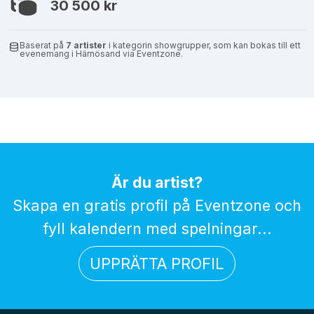
30 500 kr
Baserat på
7 artister
i kategorin showgrupper, som kan bokas till ett
evenemang i Härnösand via Eventzone.
Är du artist?
Skapa en gratis profil på Eventzone och
fyll kalendern med spelningar...
UPPRÄTTA PROFIL