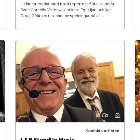
Heltidstrubadur med bred repertoar 50tal-nutid Är
även Cornelis Vreeswijk tolkare Eget ljud och ljus
Drygt 20års erfarenhet av spelningar på all...
Kontakta artisten
L&B StandUp Music