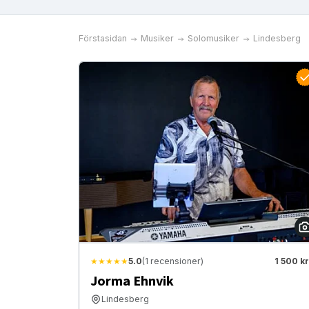
Förstasidan
Musiker
Solomusiker
Lindesberg
★★★★★
5.0
(1 recensioner)
1 500 kr
Jorma Ehnvik
Lindesberg