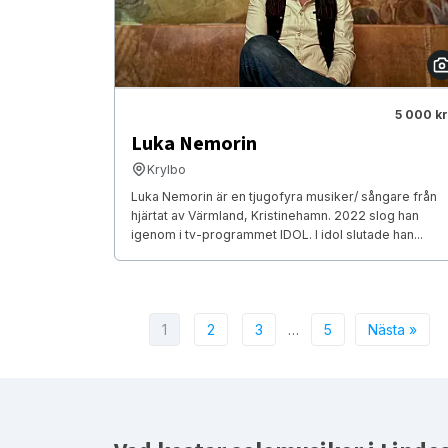
5 000 kr
Luka Nemorin
Krylbo
Luka Nemorin är en tjugofyra musiker/ sångare från
hjärtat av Värmland, Kristinehamn. 2022 slog han
igenom i tv-programmet IDOL. I idol slutade han...
1
2
3
…
5
Nästa »