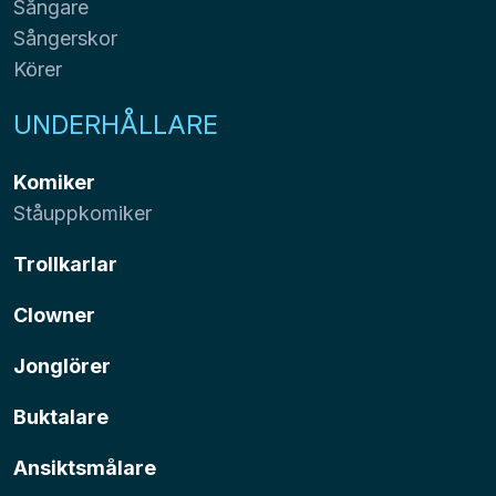
Sångare
Sångerskor
Körer
UNDERHÅLLARE
Komiker
Ståuppkomiker
Trollkarlar
Clowner
Jonglörer
Buktalare
Ansiktsmålare