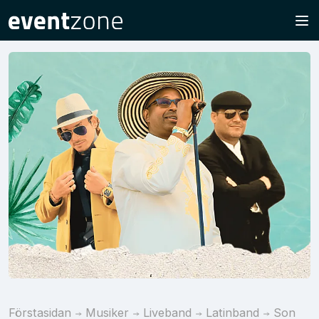
Förstasidan
Musiker
Liveband
Latinband
Son