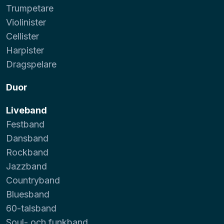
Trumpetare
Violinister
Cellister
Harpister
Dragspelare
Duor
Liveband
Festband
Dansband
Rockband
Jazzband
Countryband
Bluesband
60-talsband
Soul- och funkband