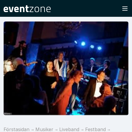
Förstasidan
Musiker
Liveband
Festband