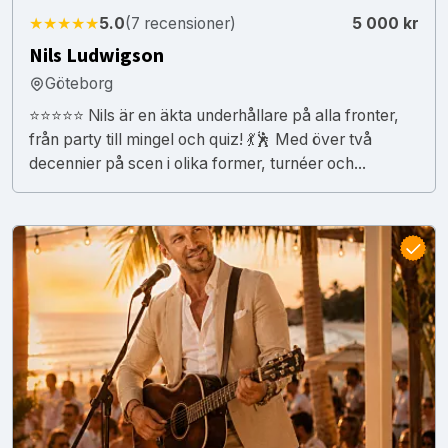
★★★★★
5.0
(7 recensioner)
5 000 kr
Nils Ludwigson
Göteborg
⭐⭐⭐⭐⭐ Nils är en äkta underhållare på alla fronter,
från party till mingel och quiz! 💃🕺 Med över två
decennier på scen i olika former, turnéer och...