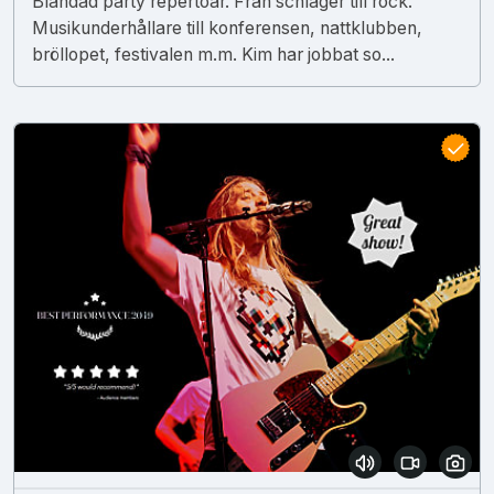
Blandad party repertoar. Från schlager till rock.
Musikunderhållare till konferensen, nattklubben,
bröllopet, festivalen m.m. Kim har jobbat so...