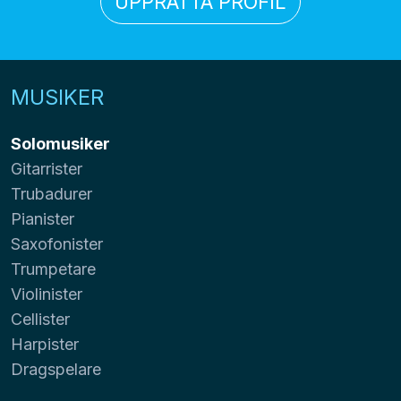
UPPRÄTTA PROFIL
MUSIKER
Solomusiker
Gitarrister
Trubadurer
Pianister
Saxofonister
Trumpetare
Violinister
Cellister
Harpister
Dragspelare