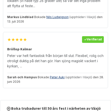
lokalen (vi hade typ 28 grader ute) så var det inga problem
att flytta ut feste...
Markus Lindblad
Bokade
Nils Ludwigson
(uppträder i Växjö)
den
13. juli 2026
★★★★★
Verifierad
Bröllop Kalmar
Peter var helt fantastisk från början till slut. Flexibel, rolig och
otroligt duktig på det han gör. Han sjöng magiskt vackert i
kyrkan, ...
Sarah och Hampus
Bokade
Peter Auki
(uppträder i Växjö)
den 28.
juni 2026
Boka trubadurer till 50 års fest i närheten av Växjö