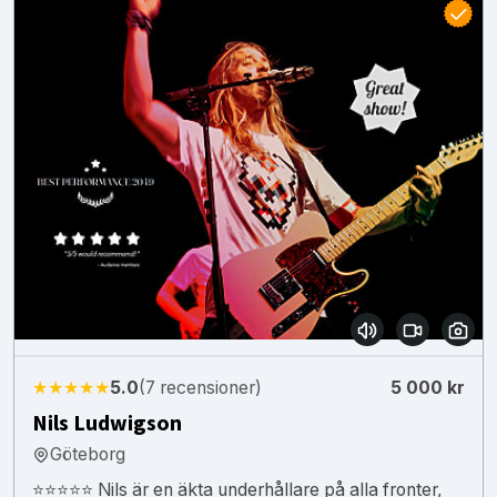
★★★★★
5.0
(7 recensioner)
5 000 kr
Nils Ludwigson
Göteborg
⭐⭐⭐⭐⭐ Nils är en äkta underhållare på alla fronter,