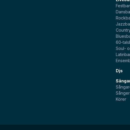
Festba
Dansb
Rockb
Jazzb
Countr
Bluesb
60-tal
Soul- 
Latinb
Ensemb
Djs
Sångar
Sångar
Sånger
Körer