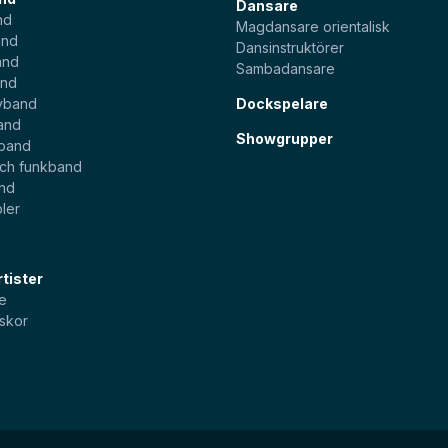
Dansare
nd
Magdansare orientalisk
and
Dansinstruktörer
and
Sambadansare
and
yband
Dockspelare
and
Showgrupper
sband
och funkband
and
ler
tister
e
skor