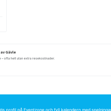
 av Gävle
e – ofta helt utan extra resekostnader.
is profil på Eventzone och fyll kalendern med spelningar.