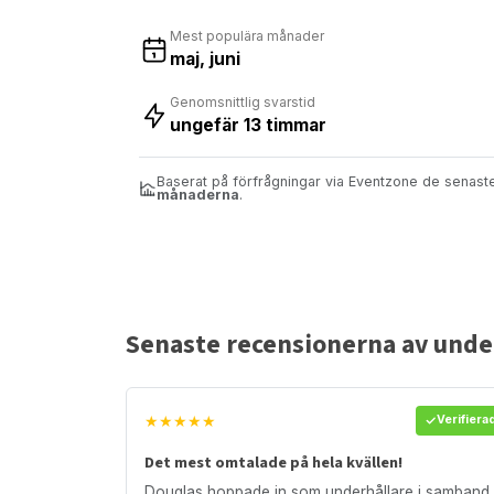
Mest populära månader
maj, juni
Genomsnittlig svarstid
ungefär 13 timmar
Baserat på förfrågningar via Eventzone de senas
månaderna
.
Senaste recensionerna av underh
★★★★★
Verifiera
Det mest omtalade på hela kvällen!
Douglas hoppade in som underhållare i samband