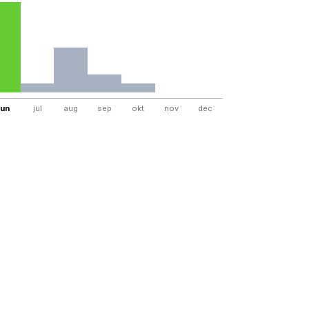
jun
jul
aug
sep
okt
nov
dec