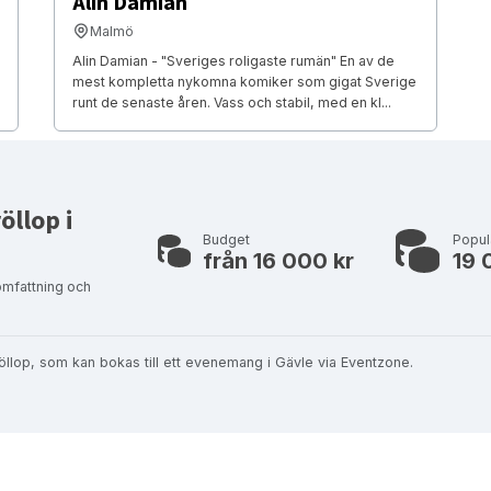
Alin Damian
Malmö
Alin Damian - "Sveriges roligaste rumän" En av de
mest kompletta nykomna komiker som gigat Sverige
runt de senaste åren. Vass och stabil, med en kl...
öllop i
Budget
Popul
från 16 000 kr
19 
omfattning och
bröllop, som kan bokas till ett evenemang i Gävle via Eventzone.