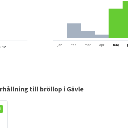
jan
feb
mar
apr
maj
te
12
ållning till bröllop i Gävle
d