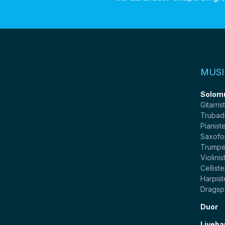
MUSI
Solom
Gitarris
Trubad
Pianist
Saxofo
Trumpe
Violinis
Celliste
Harpist
Dragsp
Duor
Liveba