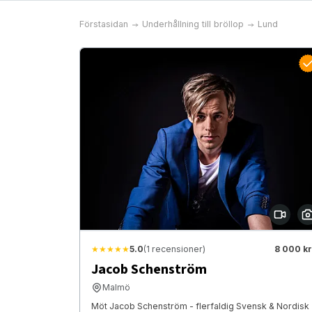
Förstasidan
Underhållning till bröllop
Lund
★★★★★
5.0
(1 recensioner)
8 000 kr
Jacob Schenström
Malmö
Möt Jacob Schenström - flerfaldig Svensk & Nordisk