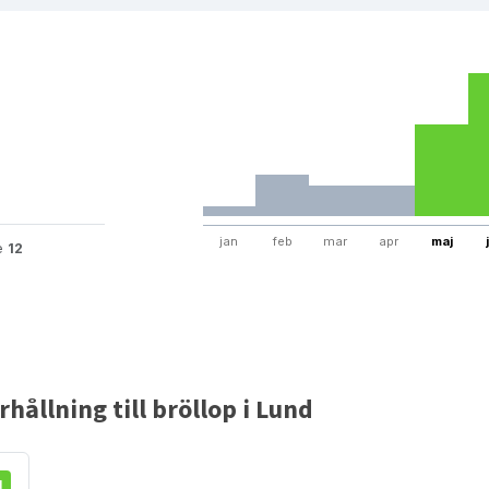
jan
feb
mar
apr
maj
te
12
ållning till bröllop i Lund
d