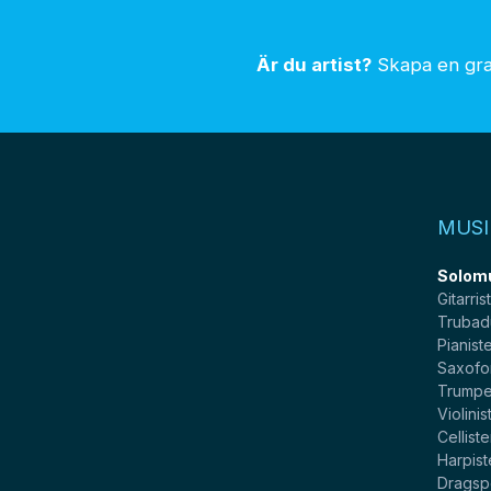
Är du artist?
Skapa en grat
MUSI
Solom
Gitarris
Trubad
Pianist
Saxofo
Trumpe
Violinis
Celliste
Harpist
Dragsp