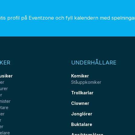
is profil på Eventzone och fyll kalendern med spelningar.
KER
UNDERHÅLLARE
usiker
Komiker
ter
Ståuppkomiker
urer
Trollkarlar
er
nister
Clowner
tare
ter
Jonglörer
r
Buktalare
er
elare
Ansiktsmålare