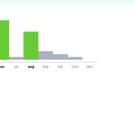
jun
jul
aug
sep
okt
nov
dec