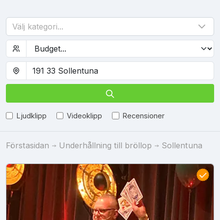
Välj kategori...
Ljudklipp
Videoklipp
Recensioner
Förstasidan
Underhållning till bröllop
Sollentuna