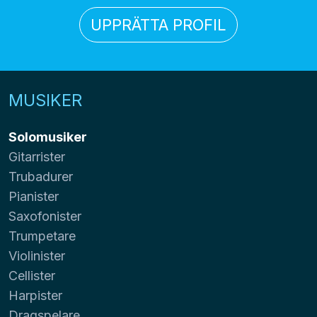
UPPRÄTTA PROFIL
MUSIKER
Solomusiker
Gitarrister
Trubadurer
Pianister
Saxofonister
Trumpetare
Violinister
Cellister
Harpister
Dragspelare