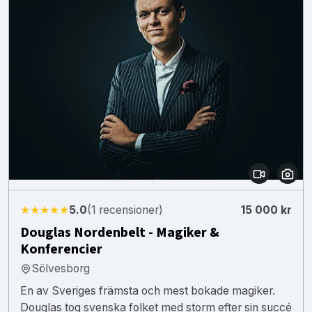
★★★★★
5.0
(1 recensioner)
15 000 kr
Douglas Nordenbelt - Magiker &
Konferencier
Sölvesborg
En av Sveriges främsta och mest bokade magiker.
Douglas tog svenska folket med storm efter sin succé