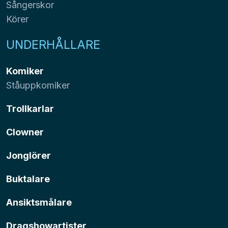
Sångerskor
Körer
UNDERHÅLLARE
Komiker
Ståuppkomiker
Trollkarlar
Clowner
Jonglörer
Buktalare
Ansiktsmålare
Dragshowartister