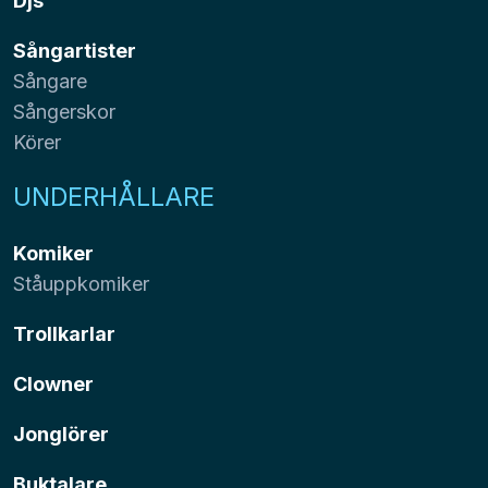
Djs
Sångartister
Sångare
Sångerskor
Körer
UNDERHÅLLARE
Komiker
Ståuppkomiker
Trollkarlar
Clowner
Jonglörer
Buktalare