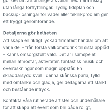
gör det lätt att arrangera kvällar med flera inslag
utan långa förflyttningar. Tydlig tidsplan och
backup-lösningar för väder eller teknikproblem ger
ett tryggt genomförande.
Detaljerna gör helheten
Att skapa en riktigt lyckad firmafest handlar om att
varje del – från första välkomstdrink till sista applåd
– känns omsorgsfullt vald. Det är i samspelet
mellan atmosfär, aktiviteter, fantastisk musik och
överraskningar som magin uppstår. En
skräddarsydd kväll i denna skånska pärla, fylld
med omtanke och glädje, ger deltagarna ett starkt
och bestående intryck.
Kontakta våra rutinerade artister och underhållare
för att skapa ett event som blir både roligt,