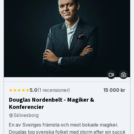
★★★★★
5.0
(1 recensioner)
15 000 kr
Douglas Nordenbelt - Magiker &
Konferencier
Sölvesborg
En av Sveriges främsta och mest bokade magiker.
Douglas tog svenska folket med storm efter sin succé