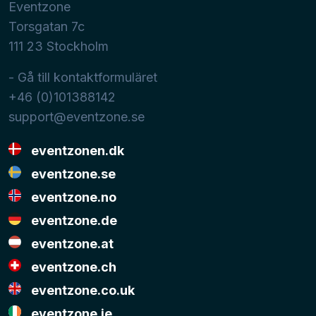
Eventzone
Torsgatan 7c
111 23
Stockholm
- Gå till kontaktformuläret
+46 (0)101388142
support@eventzone.se
eventzonen.dk
eventzone.se
eventzone.no
eventzone.de
eventzone.at
eventzone.ch
eventzone.co.uk
eventzone.ie