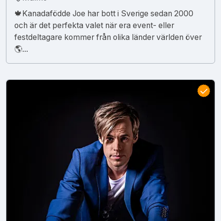
🍁Kanadafödde Joe har bott i Sverige sedan 2000
och är det perfekta valet när era event- eller
festdeltagare kommer från olika länder världen över
🌎...