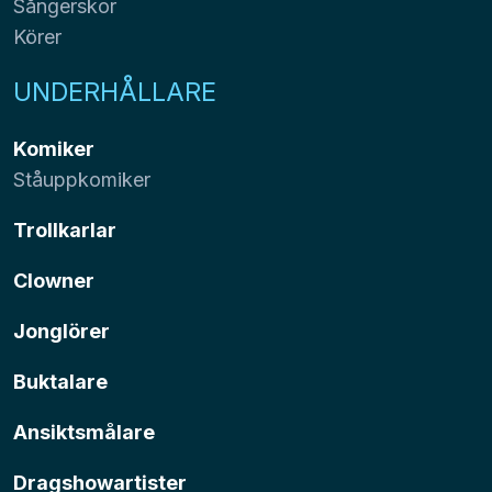
Sångerskor
Körer
UNDERHÅLLARE
Komiker
Ståuppkomiker
Trollkarlar
Clowner
Jonglörer
Buktalare
Ansiktsmålare
Dragshowartister