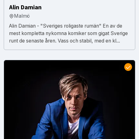
Alin Damian
Malmö
Alin Damian - "Sveriges roligaste rumän" En av de
mest kompletta nykomna komiker som gigat Sverige
runt de senaste åren. Vass och stabil, med en kl...