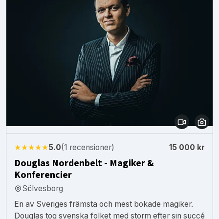
★★★★★
5.0
(1 recensioner)
15 000 kr
Douglas Nordenbelt - Magiker &
Konferencier
Sölvesborg
En av Sveriges främsta och mest bokade magiker.
Douglas tog svenska folket med storm efter sin succé