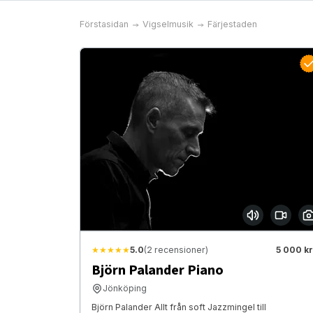
Förstasidan
Vigselmusik
Färjestaden
★★★★★
5.0
(2 recensioner)
5 000 kr
Björn Palander Piano
Jönköping
Björn Palander Allt från soft Jazzmingel till