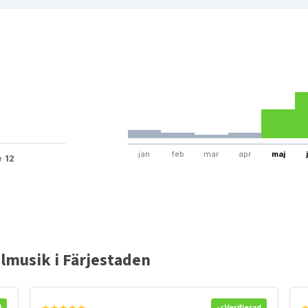
jan
feb
mar
apr
maj
te
12
lmusik i Färjestaden
★★★★★
d
Verifierad