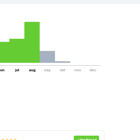
jun
jul
aug
sep
okt
nov
dec
★★★★★
Verifierad