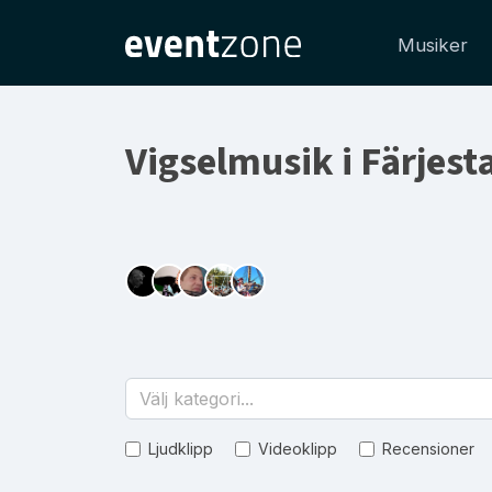
Musiker
Vigselmusik i Färjes
Välj kategori...
Ljudklipp
Videoklipp
Recensioner