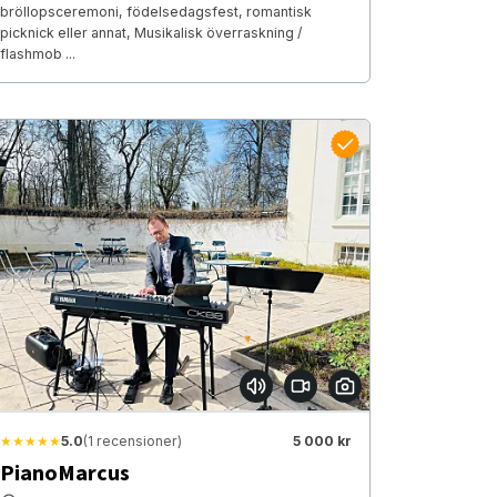
bröllopsceremoni, födelsedagsfest, romantisk
picknick eller annat, Musikalisk överraskning /
flashmob ...
★★★★★
5.0
(1 recensioner)
5 000 kr
PianoMarcus