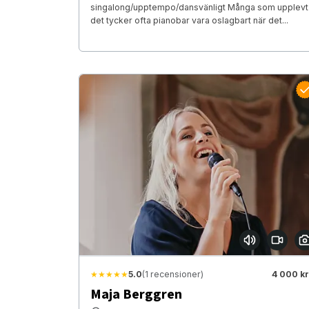
singalong/upptempo/dansvänligt Många som upplevt
det tycker ofta pianobar vara oslagbart när det...
★★★★★
5.0
(1 recensioner)
4 000 kr
Maja Berggren