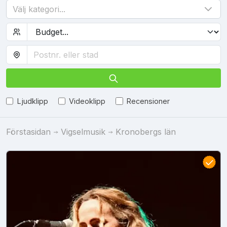
Välj kategori...
Ljudklipp
Videoklipp
Recensioner
Förstasidan
Vigselmusik
Kronobergs län