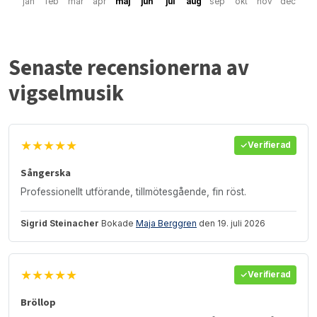
jan
feb
mar
apr
maj
jun
jul
aug
sep
okt
nov
dec
Senaste recensionerna av
vigselmusik
★★★★★
Verifierad
Sångerska
Professionellt utförande, tillmötesgående, fin röst.
Sigrid Steinacher
Bokade
Maja Berggren
den 19. juli 2026
★★★★★
Verifierad
Bröllop