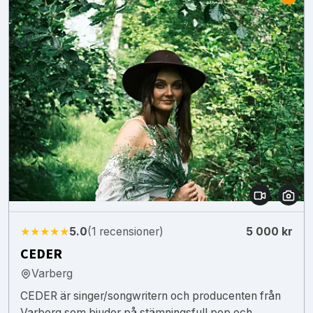
★★★★★
5.0
(1 recensioner)
5 000 kr
CEDER
Varberg
CEDER är singer/songwritern och producenten från
Varberg som bjuder på stämningsfull pop och