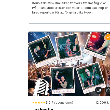
#duo #akustisk #musiker #covers #stämsång Vi är
två frilansande artister och musiker som satt ihop en
bred repertoar för att förgylla olika type...
★★★★★
5.0
(7 recensioner)
12 000 kr
JackedUp