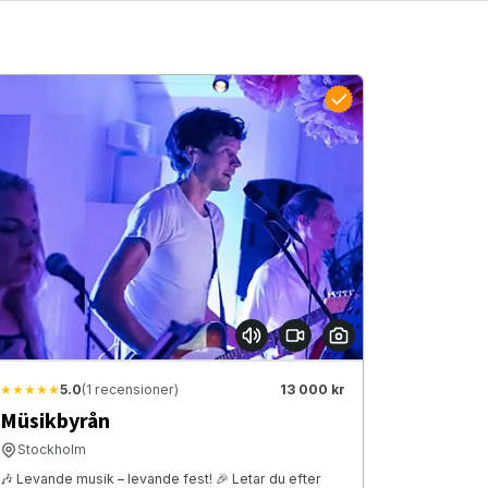
★★★★★
5.0
(1 recensioner)
13 000 kr
Müsikbyrån
Stockholm
🎶 Levande musik – levande fest! 🎉 Letar du efter