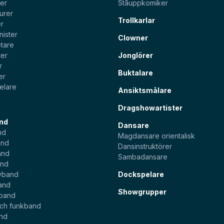
ter
Ståuppkomiker
urer
Trollkarlar
er
nister
Clowner
tare
ter
Jonglörer
r
Buktalare
er
elare
Ansiktsmålare
Dragshowartister
nd
Dansare
nd
Magdansare orientalisk
and
Dansinstruktörer
and
Sambadansare
and
yband
Dockspelare
and
Showgrupper
sband
och funkband
and