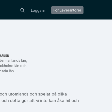
För Leverantörer
Logga in
s
RÅDEN
dermanlands län
,
ckholms län
och
sala län
 och utomlands och spelat på olika
och detta gör att vi inte kan åka hit och