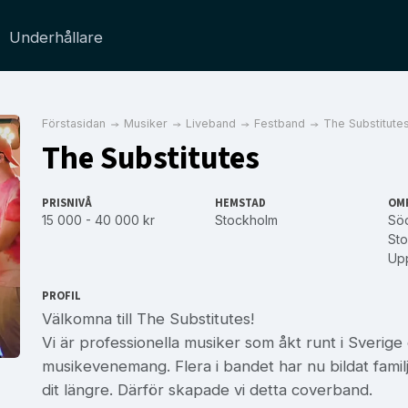
Underhållare
Förstasidan
Musiker
Liveband
Festband
The Substitute
The Substitutes
PRISNIVÅ
HEMSTAD
OM
15 000 - 40 000 kr
Stockholm
Sö
Sto
Upp
PROFIL
Välkomna till The Substitutes!
Vi är professionella musiker som åkt runt i Sverige
musikevenemang. Flera i bandet har nu bildat familj 
dit längre. Därför skapade vi detta coverband.