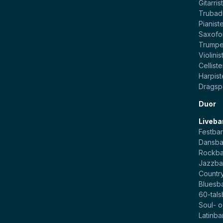
Gitarris
Trubad
Pianist
Saxofo
Trumpe
Violinis
Celliste
Harpist
Dragsp
Duor
Liveba
Festba
Dansb
Rockb
Jazzb
Countr
Bluesb
60-tal
Soul- 
Latinb