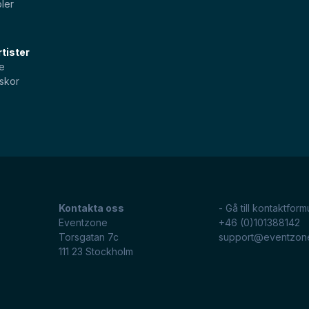
ler
tister
e
skor
Kontakta oss
- Gå till kontaktform
Eventzone
+46 (0)101388142
Torsgatan 7c
support@eventzon
111 23
Stockholm