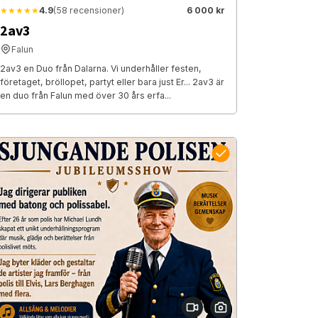
★★★★★
4.9
(58 recensioner)
6 000 kr
2av3
Falun
2av3 en Duo från Dalarna. Vi underhåller festen,
företaget, bröllopet, partyt eller bara just Er... 2av3 är
en duo från Falun med över 30 års erfa...