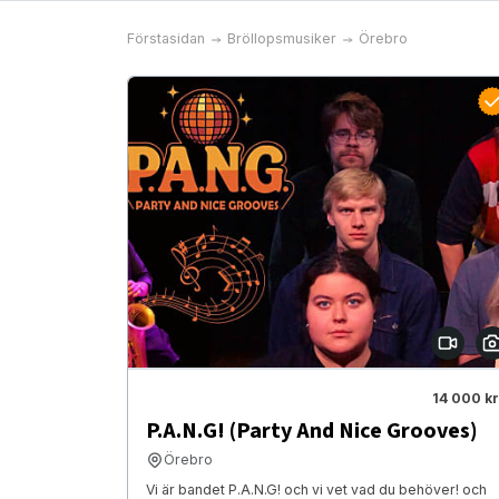
Förstasidan
Bröllopsmusiker
Örebro
14 000 kr
P.A.N.G! (Party And Nice Grooves)
Örebro
Vi är bandet P.A.N.G! och vi vet vad du behöver! och