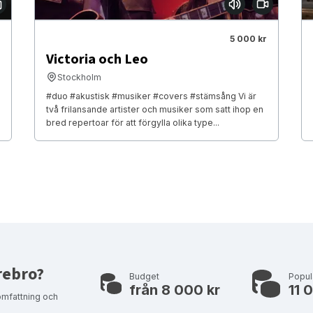
5 000 kr
Victoria och Leo
Stockholm
#duo #akustisk #musiker #covers #stämsång Vi är
två frilansande artister och musiker som satt ihop en
bred repertoar för att förgylla olika type...
rebro?
Budget
Popul
från 8 000 kr
11 
omfattning och