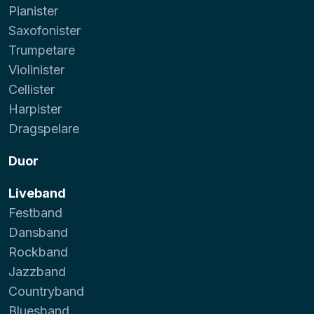
Pianister
Saxofonister
Trumpetare
Violinister
Cellister
Harpister
Dragspelare
Duor
Liveband
Festband
Dansband
Rockband
Jazzband
Countryband
Bluesband