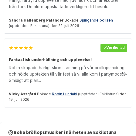
Härlig, fartfylld upplevelse med ljuv musik och anekdoter
från förr. De äldre uppskattade verkligen ditt besök.
Sandra Hallenberg Palander
Bokade
Sjungande polisen
(uppträder i Eskilstuna)
den 22. juli 2026
★★★★★
Verifierad
Fantastisk underhållning och upplevelse!
Robin skapade härligt skön stämning på vår bröllopsmiddag
och höjde upptakten till vår fest så vi alla kom i partymode!🥳
Smidigt att plan...
Vicky Assgård
Bokade
Robin Lundahl
(uppträder i Eskilstuna)
den
19. juli 2026
Boka bröllopsmusiker i närheten av Eskilstuna