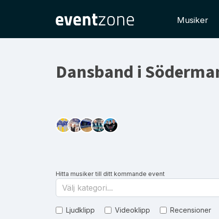
Musiker
Dansband i Söderman
Hitta musiker till ditt kommande event
Välj kategori...
Ljudklipp
Videoklipp
Recensioner