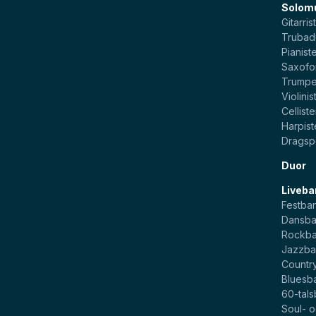
Solom
Gitarris
Trubad
Pianist
Saxofo
Trumpe
Violinis
Celliste
Harpist
Dragsp
Duor
Liveba
Festba
Dansb
Rockb
Jazzb
Countr
Bluesb
60-tal
Soul- 