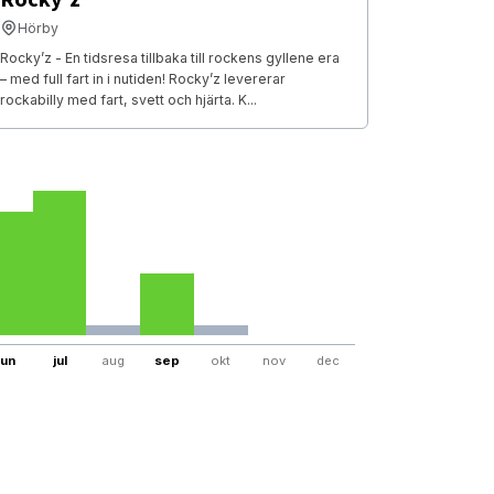
Hörby
Rocky’z - En tidsresa tillbaka till rockens gyllene era
– med full fart in i nutiden! Rocky’z levererar
rockabilly med fart, svett och hjärta. K...
jun
jul
aug
sep
okt
nov
dec