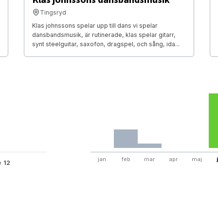
Tingsryd
Klas johnssons spelar upp till dans vi spelar
dansbandsmusik, är rutinerade, klas spelar gitarr,
synt steelguitar, saxofon, dragspel, och sång, ida...
jan
feb
mar
apr
maj
te
12