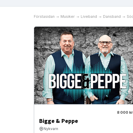
Förstasidan
Musiker
Liveband
Dansband
Söd
8 000 kr
Bigge & Peppe
Nykvarn