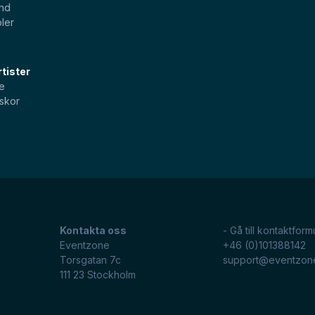
and
ler
tister
e
skor
Kontakta oss
- Gå till kontaktform
Eventzone
+46 (0)101388142
Torsgatan 7c
support@eventzon
111 23
Stockholm