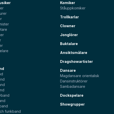
usiker
Komiker
ter
Ståuppkomiker
urer
Trollkarlar
er
nister
Clowner
tare
ter
Jonglörer
r
Buktalare
er
elare
Ansiktsmålare
Dragshowartister
nd
Dansare
nd
Magdansare orientalisk
and
Dansinstruktörer
and
Sambadansare
and
yband
Dockspelare
and
Showgrupper
sband
och funkband