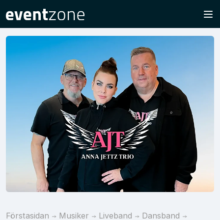
Förstasidan
Musiker
Liveband
Dansband