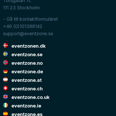
Torsgatan 7c
111 23
Stockholm
- Gå till kontaktformuläret
+46 (0)101388142
support@eventzone.se
eventzonen.dk
eventzone.se
eventzone.no
eventzone.de
eventzone.at
eventzone.ch
eventzone.co.uk
eventzone.ie
eventzone.es