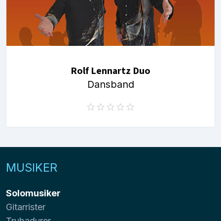
Rolf Lennartz Duo
Dansband
MUSIKER
Solomusiker
Gitarrister
Trubadurer