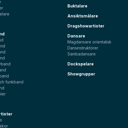
r
Buktalare
er
elare
Ansiktsmålare
Dragshowartister
nd
Dansare
nd
Magdansare orientalisk
and
Dansinstruktörer
and
Sambadansare
and
yband
Dockspelare
and
Showgrupper
sband
och funkband
and
ler
tister
e
skor