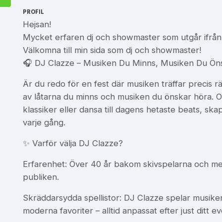
PROFIL
Hejsan!
Mycket erfaren dj och showmaster som utgår ifrå
Välkomna till min sida som dj och showmaster!
🎧 DJ Clazze – Musiken Du Minns, Musiken Du Ön
Är du redo för en fest där musiken träffar precis 
av låtarna du minns och musiken du önskar höra. O
klassiker eller dansa till dagens hetaste beats, sk
varje gång.
✨ Varför välja DJ Clazze?
Erfarenhet: Över 40 år bakom skivspelarna och med
publiken.
Skräddarsydda spellistor: DJ Clazze spelar musiken du
moderna favoriter – alltid anpassat efter just ditt ev