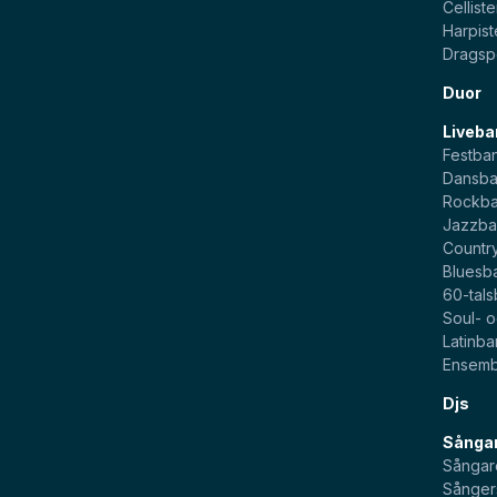
Celliste
Harpist
Dragsp
Duor
Liveba
Festba
Dansb
Rockb
Jazzb
Countr
Bluesb
60-tal
Soul- 
Latinb
Ensemb
Djs
Sångar
Sångar
Sånger