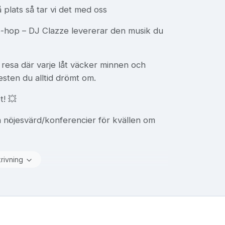
på plats så tar vi det med oss
 hip-hop – DJ Clazze levererar den musik du
k resa där varje låt väcker minnen och
festen du alltid drömt om.
t! 💥
 nöjesvärd/konferencier för kvällen om
krivning