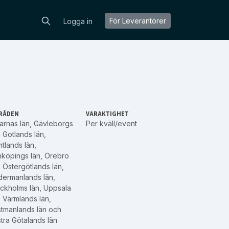
För Leverantörer
Logga in
RÅDEN
VARAKTIGHET
arnas län
,
Gävleborgs
Per kväll/event
,
Gotlands län
,
tlands län
,
köpings län
,
Örebro
,
Östergötlands län
,
dermanlands län
,
ckholms län
,
Uppsala
,
Värmlands län
,
tmanlands län
och
tra Götalands län