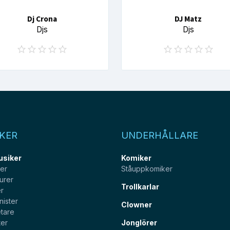
Dj Crona
DJ Matz
Djs
Djs
KER
UNDERHÅLLARE
usiker
Komiker
ter
Ståuppkomiker
urer
Trollkarlar
er
nister
Clowner
tare
ter
Jonglörer