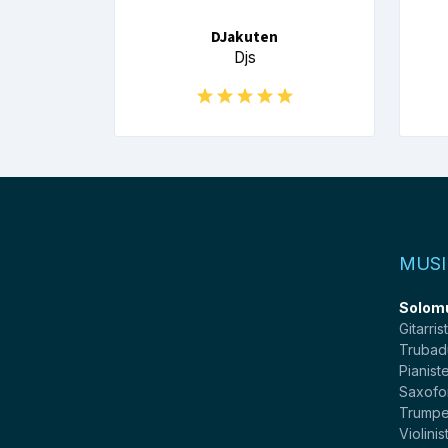
DJakuten
Djs
MUSI
Solom
Gitarris
Trubad
Pianist
Saxofo
Trumpe
Violinis