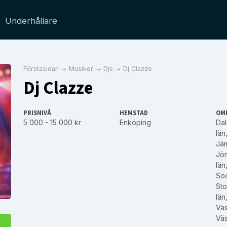
Underhållare
Förstasidan
Musiker
Djs
Dj Clazze
Dj Clazze
PRISNIVÅ
HEMSTAD
OM
5 000 - 15 000 kr
Enköping
Dal
län
Jäm
Jön
län
Sö
Sto
län
Väs
Väs