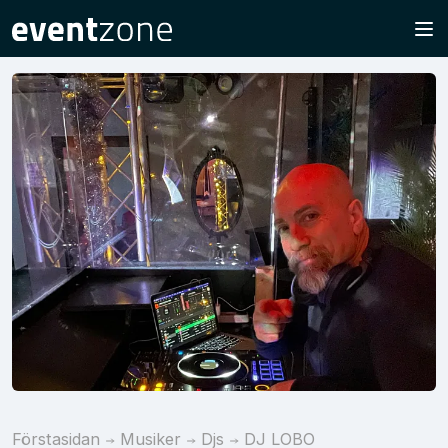
Förstasidan
Musiker
Djs
DJ LOBO