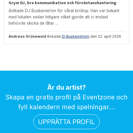
Grym DJ, bra kommunikation och förväntanshantering
Anlitade DJ Buskenström för vårat bröllop. Han var bekant
med lokalen sedan tidigare vilket gjorde att vi endast
behövde skicka de låtar ...
Andreas Grünewald
Bokade
Dj Buskenström
den 22. april 2026
Är du artist?
Skapa en gratis profil på Eventzone och
fyll kalendern med spelningar...
UPPRÄTTA PROFIL