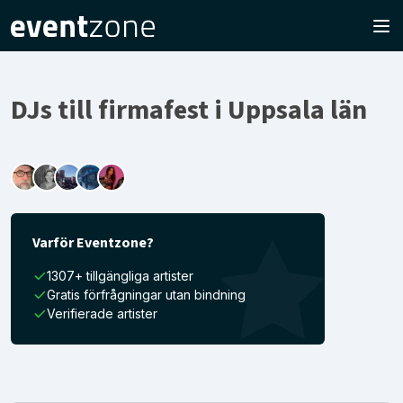
DJs till firmafest i Uppsala län
Varför Eventzone?
1307+ tillgängliga artister
Gratis förfrågningar utan bindning
Verifierade artister