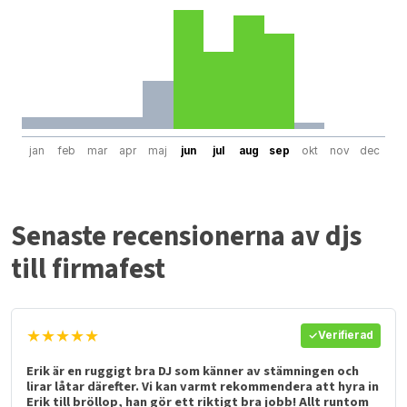
jan
feb
mar
apr
maj
jun
jul
aug
sep
okt
nov
dec
Senaste recensionerna av djs
till firmafest
★★★★★
Verifierad
Erik är en ruggigt bra DJ som känner av stämningen och
lirar låtar därefter. Vi kan varmt rekommendera att hyra in
Erik till bröllop, han gör ett riktigt bra jobb! Allt runtom