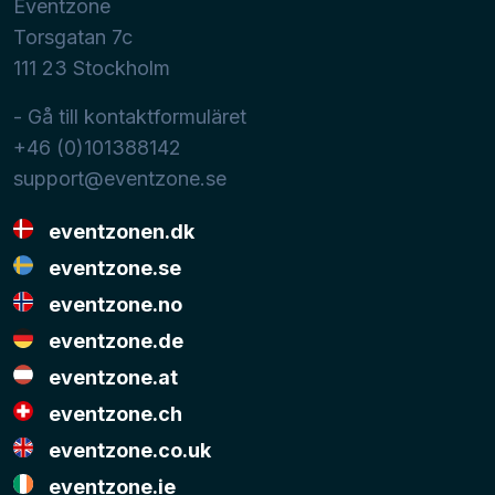
Eventzone
Torsgatan 7c
111 23
Stockholm
- Gå till kontaktformuläret
+46 (0)101388142
support@eventzone.se
eventzonen.dk
eventzone.se
eventzone.no
eventzone.de
eventzone.at
eventzone.ch
eventzone.co.uk
eventzone.ie