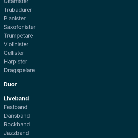
Gitarrister
Trubadurer
Pianister
Saxofonister
Trumpetare
Violinister
Cellister
Harpister
Dragspelare
Duor
Liveband
Festband
Dansband
Rockband
Jazzband