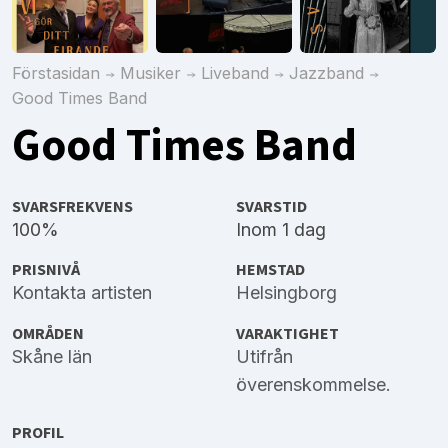
Förstasidan
Musiker
Liveband
Jazzband
Good Times Band
Good Times Band
SVARSFREKVENS
SVARSTID
100%
Inom 1 dag
PRISNIVÅ
HEMSTAD
Kontakta artisten
Helsingborg
OMRÅDEN
VARAKTIGHET
Skåne län
Utifrån
överenskommelse.
PROFIL