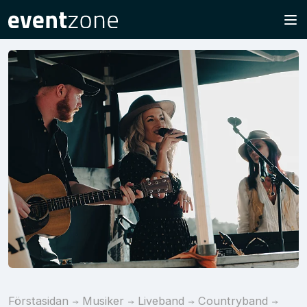
Förstasidan
Musiker
Liveband
Countryband