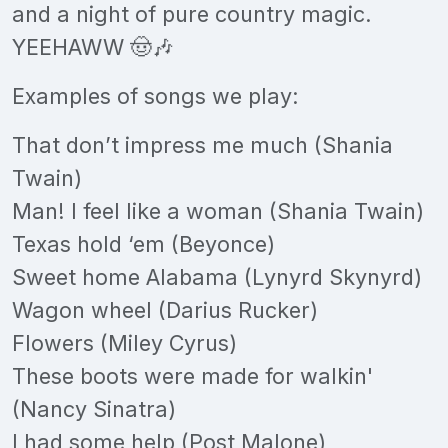
and a night of pure country magic.
YEEHAWW 🤠🎶
Examples of songs we play:
That don’t impress me much (Shania
Twain)
Man! I feel like a woman (Shania Twain)
Texas hold ‘em (Beyonce)
Sweet home Alabama (Lynyrd Skynyrd)
Wagon wheel (Darius Rucker)
Flowers (Miley Cyrus)
These boots were made for walkin'
(Nancy Sinatra)
I had some help (Post Malone)