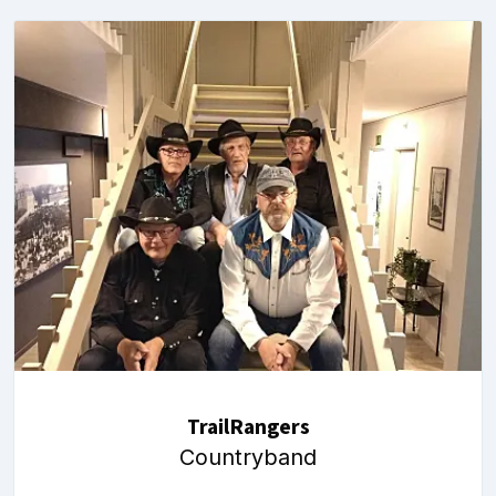
TrailRangers
Countryband