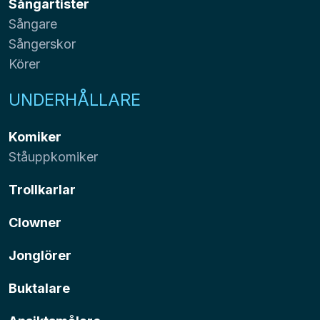
Sångartister
Sångare
Sångerskor
Körer
UNDERHÅLLARE
Komiker
Ståuppkomiker
Trollkarlar
Clowner
Jonglörer
Buktalare